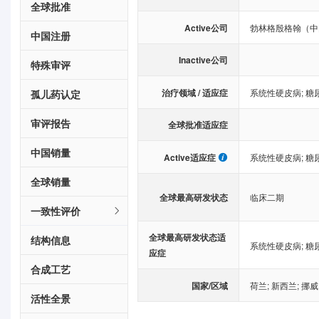
全球批准
Active公司
勃林格殷格翰（中
中国注册
Inactive公司
特殊审评
治疗领域 / 适应症
系统性硬皮病
;
糖
孤儿药认定
审评报告
全球批准适应症
中国销量
Active适应症
系统性硬皮病
;
糖
全球销量
全球最高研发状态
临床二期
一致性评价
全球最高研发状态适
结构信息
系统性硬皮病
;
糖
应症
合成工艺
国家/区域
荷兰
;
新西兰
;
挪威
活性全景