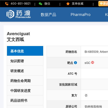
|
|
|
400-851-9921
微信
菜单收藏
数据产品
PharmaPro
K
Avenciguat
艾文西呱
基本信息
药物别名
BI-685509; Arbem
知识图谱
靶点
sGC
研发概述
ATC 号
药物生命周期
首批国家/区域
中国研发进度
复方
否
药品说明书
原研公司
勃林格殷格翰