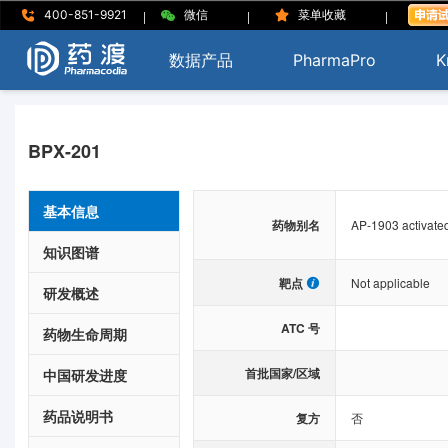
|
|
|
400-851-9921
微信
菜单收藏
数据产品
PharmaPro
K
BPX-201
基本信息
药物别名
AP-1903 activate
知识图谱
靶点
Not applicable
研发概述
ATC 号
药物生命周期
首批国家/区域
中国研发进度
药品说明书
复方
否