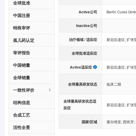
全球批准
Active公司
Berlin Cures Gm
中国注册
Inactive公司
特殊审评
治疗领域 / 适应症
新冠后遗症
;
扩张
孤儿药认定
审评报告
全球批准适应症
中国销量
Active适应症
新冠后遗症
;
扩张
全球销量
全球最高研发状态
临床二期
一致性评价
全球最高研发状态适
结构信息
新冠后遗症
;
扩张
应症
合成工艺
国家/区域
塞尔维亚
;
西班牙
;
活性全景