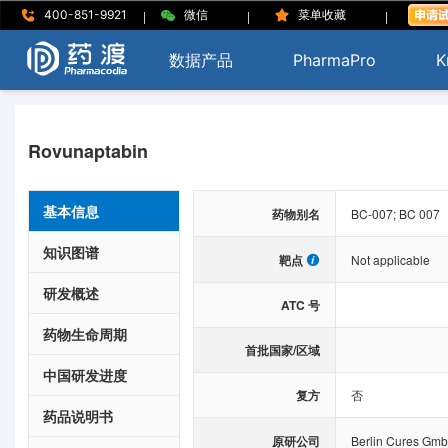
|
|
|
400-851-9921
微信
菜单收藏
数据产品
PharmaPro
K
Rovunaptabin
基本信息
药物别名
BC-007; BC 007
知识图谱
靶点
Not applicable
研发概述
ATC 号
药物生命周期
首批国家/区域
中国研发进度
复方
否
药品说明书
原研公司
Berlin Cures Gm