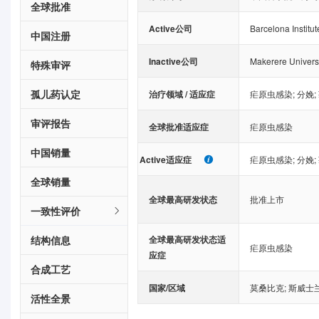
全球批准
Active公司
Barcelona Institu
中国注册
Inactive公司
Makerere Univers
特殊审评
孤儿药认定
治疗领域 / 适应症
疟原虫感染
;
分娩
;
审评报告
全球批准适应症
疟原虫感染
中国销量
Active适应症
疟原虫感染
;
分娩
;
全球销量
全球最高研发状态
批准上市
一致性评价
结构信息
全球最高研发状态适
疟原虫感染
应症
合成工艺
国家/区域
莫桑比克
;
斯威士
活性全景