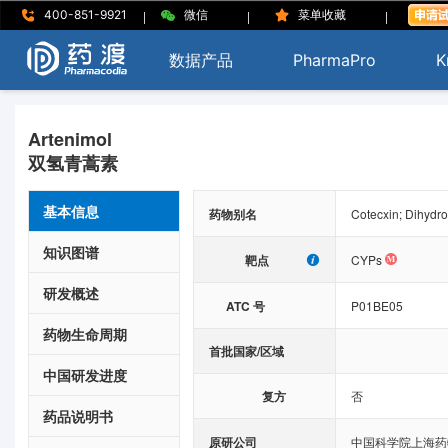
|
|
|
400-851-9921
微信
菜单收藏
数据产品
PharmaPro
K
Artenimol
双氢青蒿素
基本信息
药物别名
Cotecxin; Dihydro
知识图谱
靶点
CYPs
研发概述
ATC 号
P01BE05
药物生命周期
首批国家/区域
中国研发进度
复方
否
药品说明书
原研公司
中国科学院上海药