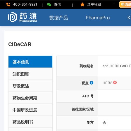
|
|
|
400-851-9921
微信
菜单收藏
数据产品
PharmaPro
K
CIDeCAR
基本信息
药物别名
anti-HER2 CAR T-
知识图谱
靶点
HER2
研发概述
ATC 号
药物生命周期
首批国家/区域
中国研发进度
药品说明书
复方
否