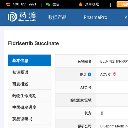
|
|
|
400-851-9921
微信
菜单收藏
数据产品
PharmaPro
K
Fidrisertib Succinate
基本信息
药物别名
BLU-782; IPN-60
知识图谱
靶点
ACVR1
研发概述
ATC 号
药物生命周期
首批国家/区域
中国研发进度
复方
否
药品说明书
原研公司
Blueprint Medici