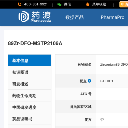
|
|
|
400-851-9921
微信
菜单收藏
数据产品
PharmaPro
89Zr-DFO-MSTP2109A
基本信息
药物别名
Zirconium89 DFO
知识图谱
靶点
STEAP1
研发概述
ATC 号
药物生命周期
首批国家/区域
中国研发进度
药品说明书
复方
否