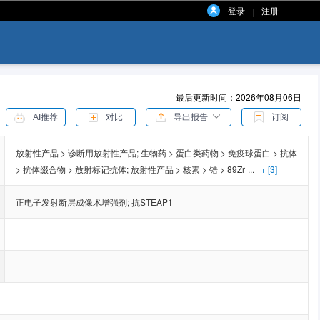
登录
注册
|
最后更新时间：2026年08月06日
AI推荐
对比
导出报告
订阅
放射性产品 > 诊断用放射性产品;
生物药 > 蛋白类药物 > 免疫球蛋白 > 抗体
> 抗体缀合物 > 放射标记抗体;
放射性产品 > 核素 > 锆 > 89Zr
...
+ [3]
正电子发射断层成像术增强剂
;
抗STEAP1