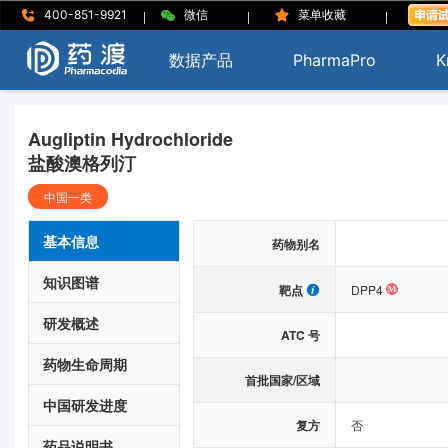
|
|
|
400-851-9921
微信
菜单收藏
数据产品
PharmaPro
K
Augliptin Hydrochloride
盐酸澳格列汀
中国一类
基本信息
药物别名
知识图谱
靶点
DPP4
研发概述
ATC 号
药物生命周期
首批国家/区域
中国研发进度
复方
否
药品说明书