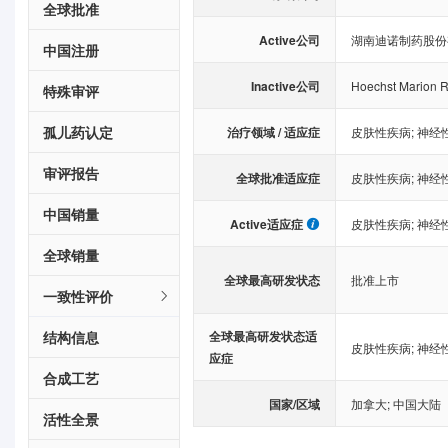
全球批准
Active公司
湖南迪诺制药股份
中国注册
Inactive公司
Hoechst Marion R
特殊审评
孤儿药认定
治疗领域 / 适应症
皮肤性疾病
;
神经
审评报告
全球批准适应症
皮肤性疾病
;
神经
中国销量
Active适应症
皮肤性疾病
;
神经
全球销量
全球最高研发状态
批准上市
一致性评价
结构信息
全球最高研发状态适
皮肤性疾病
;
神经
应症
合成工艺
国家/区域
加拿大
;
中国大陆
活性全景