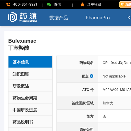
|
|
|
400-851-9921
微信
菜单收藏
数据产品
PharmaPro
K
Bufexamac
丁苯羟酸
基本信息
药物别名
CP-1044-J3; Droxa
知识图谱
靶点
Not applicable
研发概述
ATC 号
M02AA09;
M01A
药物生命周期
首批国家/区域
加拿大
中国研发进度
复方
否
药品说明书
原研公司