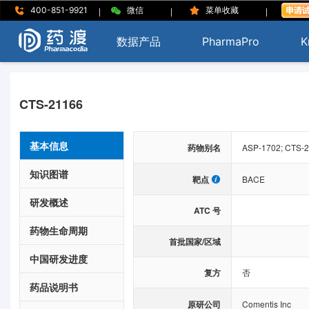
|
|
|
400-851-9921
微信
菜单收藏
数据产品
PharmaPro
K
CTS-21166
基本信息
药物别名
ASP-1702; CTS-2
知识图谱
靶点
BACE
研发概述
ATC 号
药物生命周期
首批国家/区域
中国研发进度
复方
否
药品说明书
原研公司
Comentis Inc