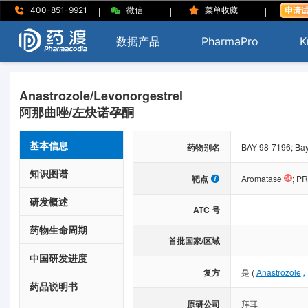
|
|
|
400-851-9921
微信
菜单收藏
数据产品
PharmaPro
K
Anastrozole/Levonorgestrel
阿那曲唑/左炔诺孕酮
基本信息
药物别名
BAY-98-7196; Bay
知识图谱
靶点
Aromatase
;
PR
研发概述
ATC 号
药物生命周期
首批国家/区域
中国研发进度
复方
是
(
Anastrozole
药品说明书
原研公司
拜耳