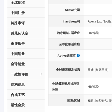
全球批准
Active公司
中国注册
Inactive公司
Avexa Ltd
;
Novita
特殊审评
治疗领域 / 适应症
孤儿药认定
HIV感染
审评报告
全球批准适应症
中国销量
Active适应症
全球销量
全球最高研发状态
终止 (临床三期)
一致性评价
全球最高研发状态适
结构信息
HIV感染
应症
合成工艺
国家/区域
秘鲁
;
波多黎各
;
泰
活性全景