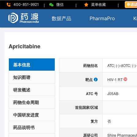
|
|
|
400-851-9921
微信
菜单收藏
数据产品
PharmaPro
K
Apricitabine
基本信息
药物别名
ATC; (-)-dOTC; (-
知识图谱
靶点
HIV-1 RT
研发概述
ATC 号
J05AB
药物生命周期
首批国家/区域
中国研发进度
复方
否
药品说明书
原研公司
Shire Pharmaceut