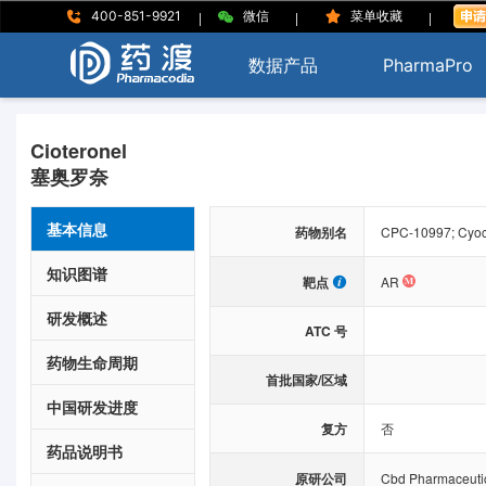
|
|
|
400-851-9921
微信
菜单收藏
数据产品
PharmaPro
Cioteronel
塞奥罗奈
基本信息
药物别名
CPC-10997; Cyoct
知识图谱
靶点
AR
研发概述
ATC 号
药物生命周期
首批国家/区域
中国研发进度
复方
否
药品说明书
原研公司
Cbd Pharmaceuti