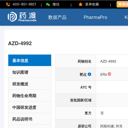
|
|
|
400-851-9921
微信
菜单收藏
数据产品
PharmaPro
K
AZD-4992
基本信息
药物别名
AZD-4992
知识图谱
靶点
ERs
研发概述
ATC 号
药物生命周期
首批国家/区域
中国研发进度
复方
否
药品说明书
原研公司
阿斯利康
;
拜耳