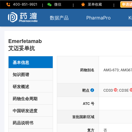
|
|
|
400-851-9921
微信
菜单收藏
数据产品
PharmaPro
K
Emerfetamab
艾迈妥单抗
基本信息
药物别名
AMG-673; AMG6
知识图谱
研发概述
靶点
CD33
;
CD3E
药物生命周期
ATC 号
中国研发进度
首批国家/区域
药品说明书
复方
否