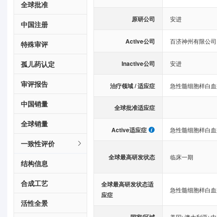
全球批准
原研公司
安进
中国注册
Active公司
百济神州有限公司
特殊审评
Inactive公司
孤儿药认定
安进
审评报告
治疗领域 / 适应症
急性髓细胞样白血
中国销量
全球批准适应症
全球销量
Active适应症
急性髓细胞样白血
一致性评价
全球最高研发状态
临床一期
结构信息
合成工艺
全球最高研发状态适
急性髓细胞样白血
应症
活性全景
国家/区域
美国
;
澳大利亚
;
中