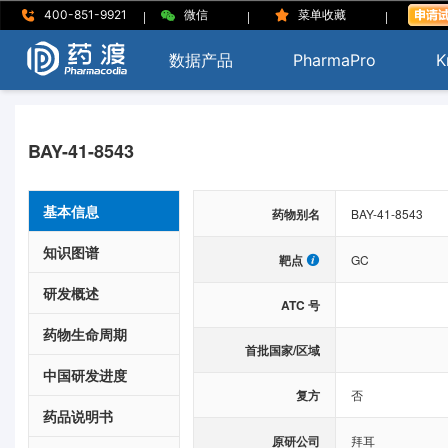
|
|
|
400-851-9921
微信
菜单收藏
数据产品
PharmaPro
K
BAY-41-8543
基本信息
药物别名
BAY-41-8543
知识图谱
靶点
GC
研发概述
ATC 号
药物生命周期
首批国家/区域
中国研发进度
复方
否
药品说明书
原研公司
拜耳