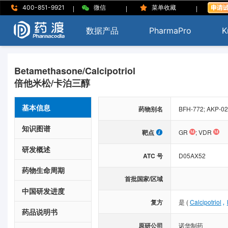
|
|
|
400-851-9921
微信
菜单收藏
数据产品
PharmaPro
K
Betamethasone/Calcipotriol
倍他米松/卡泊三醇
基本信息
药物别名
BFH-772; AKP-02;
知识图谱
靶点
GR
;
VDR
研发概述
ATC 号
D05AX52
药物生命周期
首批国家/区域
中国研发进度
,
复方
是
(
Calcipotriol
药品说明书
原研公司
诺华制药