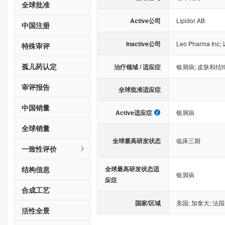
全球批准
Active公司
Lipidor AB
中国注册
Inactive公司
Leo Pharma Inc
;
特殊审评
孤儿药认定
治疗领域 / 适应症
银屑病
;
皮肤和结
审评报告
全球批准适应症
中国销量
Active适应症
银屑病
全球销量
全球最高研发状态
临床三期
一致性评价
结构信息
全球最高研发状态适
银屑病
应症
合成工艺
国家/区域
美国
;
加拿大
;
法国
活性全景