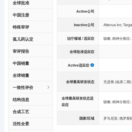
全球批准
Active公司
中国注册
Inactive公司
Attenua Inc
;
Targa
特殊审评
治疗领域 / 适应症
咳嗽
;
精神分裂症
;
孤儿药认定
审评报告
全球批准适应症
中国销量
Active适应症
全球销量
全球最高研发状态
无进展 (临床二期)
一致性评价
全球最高研发状态适
结构信息
咳嗽
;
精神分裂症
;
应症
合成工艺
国家/区域
罗马尼亚
;
俄罗斯
活性全景