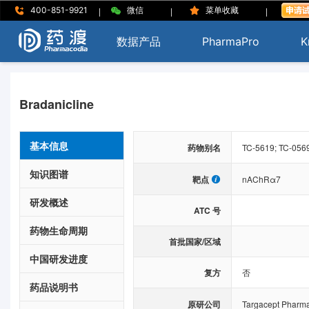
|
|
|
400-851-9921
微信
菜单收藏
数据产品
PharmaPro
K
Bradanicline
基本信息
药物别名
TC-5619; TC-0569
知识图谱
靶点
nAChRα7
研发概述
ATC 号
药物生命周期
首批国家/区域
中国研发进度
复方
否
药品说明书
原研公司
Targacept Pharm