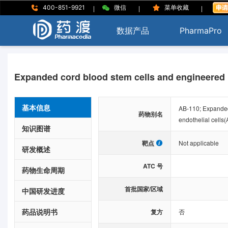
|
|
|
400-851-9921
微信
菜单收藏
数据产品
PharmaPro
Expanded cord blood stem cells and engineered 
基本信息
AB-110; Expanded
药物别名
endothelial cells(
知识图谱
靶点
Not applicable
研发概述
ATC 号
药物生命周期
首批国家/区域
中国研发进度
药品说明书
复方
否