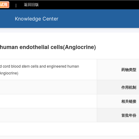
|
返回旧版
Knowledge Center
human endothelial cells(Angiocrine)
 cord blood stem cells and engineered human
药物类型
Angiocrine)
作用机制
相关链接
首批年份