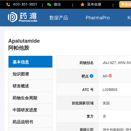
|
|
|
400-851-9921
微信
菜单收藏
数据产品
PharmaPro
K
Apalutamide
阿帕他胺
基本信息
药物别名
JNJ-927; ARN-50
知识图谱
靶点
AR
研发概述
ATC 号
L02BB05
药物生命周期
首批国家/区域
美国
中国研发进度
复方
否
药品说明书
原研公司
强生创新制药
;
强