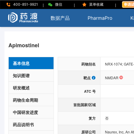
|
|
|
400-851-9921
微信
菜单收藏
数据产品
PharmaPro
K
Apimostinel
基本信息
药物别名
NRX-1074; GATE
知识图谱
靶点
NMDAR
研发概述
ATC 号
药物生命周期
首批国家/区域
中国研发进度
复方
否
药品说明书
原研公司
Naurex, Inc, An Af