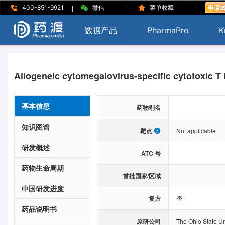
|
|
|
400-851-9921
微信
菜单收藏
数据产品
PharmaPro
K
Allogeneic cytomegalovirus-specific cytotoxic T
基本信息
药物别名
知识图谱
靶点
Not applicable
研发概述
ATC 号
药物生命周期
首批国家/区域
中国研发进度
复方
否
药品说明书
原研公司
The Ohio State Un