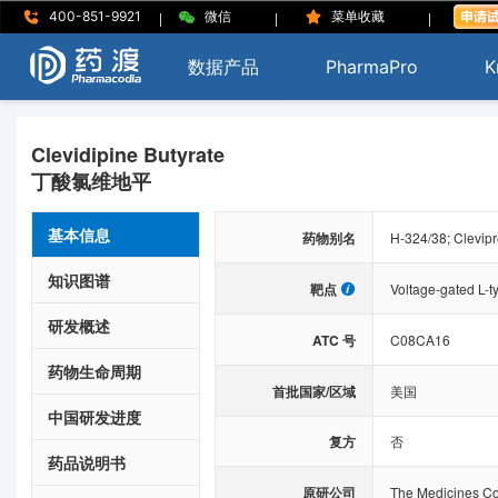
|
|
|
400-851-9921
微信
菜单收藏
数据产品
PharmaPro
K
Clevidipine Butyrate
丁酸氯维地平
基本信息
药物别名
H-324/38; Clevipr
知识图谱
靶点
Voltage-gated L-t
研发概述
ATC 号
C08CA16
药物生命周期
首批国家/区域
美国
中国研发进度
复方
否
药品说明书
原研公司
The Medicines C