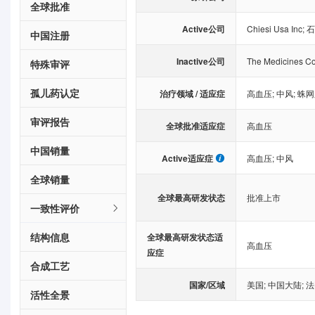
全球批准
Active公司
Chiesi Usa Inc
;
石
中国注册
Inactive公司
The Medicines C
特殊审评
孤儿药认定
治疗领域 / 适应症
高血压
;
中风
;
蛛网
审评报告
全球批准适应症
高血压
中国销量
Active适应症
高血压
;
中风
全球销量
全球最高研发状态
批准上市
一致性评价
结构信息
全球最高研发状态适
高血压
应症
合成工艺
国家/区域
美国
;
中国大陆
;
法
活性全景