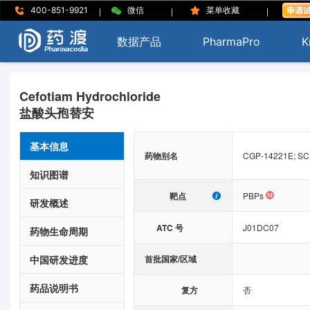
|
|
|
400-851-9921
微信
菜单收藏
数据产品
PharmaPro
K
Cefotiam Hydrochloride
盐酸头孢替安
基本信息
药物别名
CGP-14221E; SCE
知识图谱
靶点
PBPs
研发概述
ATC 号
J01DC07
药物生命周期
中国研发进度
首批国家/区域
药品说明书
复方
否