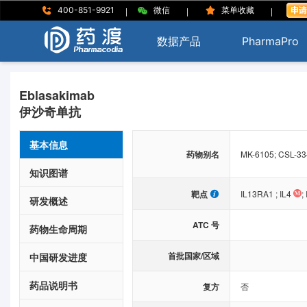
|
|
|
400-851-9921
微信
菜单收藏
数据产品
PharmaPro
Eblasakimab
伊沙奇单抗
基本信息
药物别名
MK-6105; CSL-33
知识图谱
靶点
IL13RA1
;
IL4
;
研发概述
ATC 号
药物生命周期
首批国家/区域
中国研发进度
药品说明书
复方
否