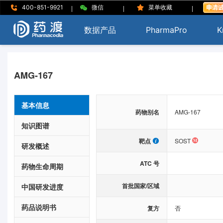
|
|
|
400-851-9921
微信
菜单收藏
数据产品
PharmaPro
K
AMG-167
基本信息
药物别名
AMG-167
知识图谱
靶点
SOST
研发概述
ATC 号
药物生命周期
首批国家/区域
中国研发进度
药品说明书
复方
否