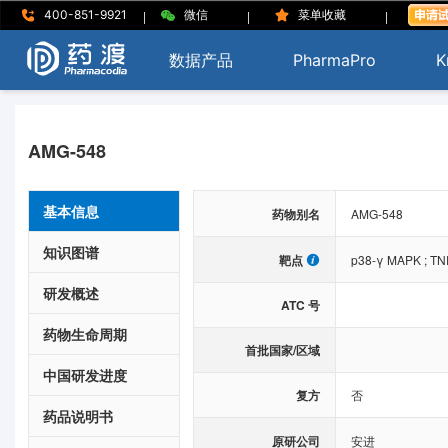
|
|
|
400-851-9921
微信
菜单收藏
数据产品
PharmaPro
K
AMG-548
基本信息
药物别名
AMG-548
知识图谱
靶点
p38-γ MAPK
;
TN
研发概述
ATC 号
药物生命周期
首批国家/区域
中国研发进度
复方
否
药品说明书
原研公司
安进