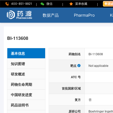
|
|
|
400-851-9921
微信
菜单收藏
数据产品
PharmaPro
K
BI-113608
基本信息
药物别名
BI-113608
知识图谱
靶点
Not applicable
研发概述
ATC 号
药物生命周期
首批国家/区域
中国研发进度
复方
否
药品说明书
原研公司
Boehringer Ingel