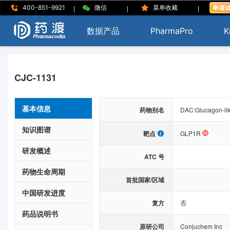
|
|
|
400-851-9921
微信
菜单收藏
数据产品
PharmaPro
K
CJC-1131
基本信息
药物别名
DAC:Glucagon-li
知识图谱
靶点
GLP1R
研发概述
ATC 号
药物生命周期
首批国家/区域
中国研发进度
复方
否
药品说明书
原研公司
Conjuchem Inc