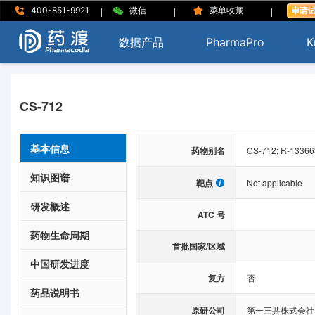
|
|
|
400-851-9921
微信
菜单收藏
数据产品
PharmaPro
K
CS-712
基本信息
药物别名
CS-712; R-13366
知识图谱
靶点
Not applicable
研发概述
ATC 号
药物生命周期
首批国家/区域
中国研发进度
复方
否
药品说明书
原研公司
第一三共株式会社