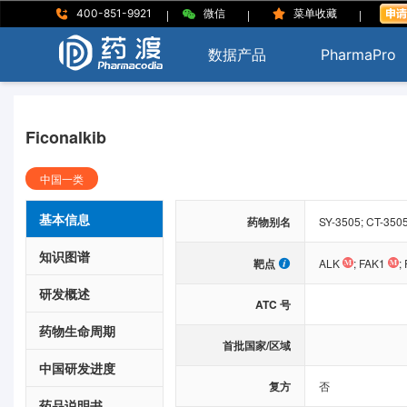
|
|
|
400-851-9921
微信
菜单收藏
数据产品
PharmaPro
Ficonalkib
中国一类
基本信息
药物别名
SY-3505; CT-350
知识图谱
靶点
ALK
;
FAK1
;
研发概述
ATC 号
药物生命周期
首批国家/区域
中国研发进度
复方
否
药品说明书