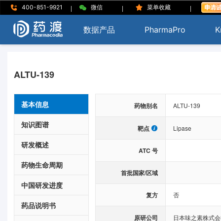
|
|
|
400-851-9921
微信
菜单收藏
数据产品
PharmaPro
K
ALTU-139
基本信息
药物别名
ALTU-139
知识图谱
靶点
Lipase
研发概述
ATC 号
药物生命周期
首批国家/区域
中国研发进度
复方
否
药品说明书
原研公司
日本味之素株式会