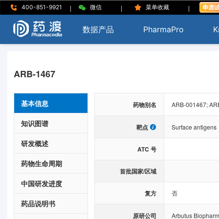
|
|
|
400-851-9921
微信
菜单收藏
数据产品
PharmaPro
K
ARB-1467
基本信息
药物别名
ARB-001467; AR
知识图谱
靶点
Surface antigens
研发概述
ATC 号
药物生命周期
首批国家/区域
中国研发进度
复方
否
药品说明书
原研公司
Arbutus Biophar