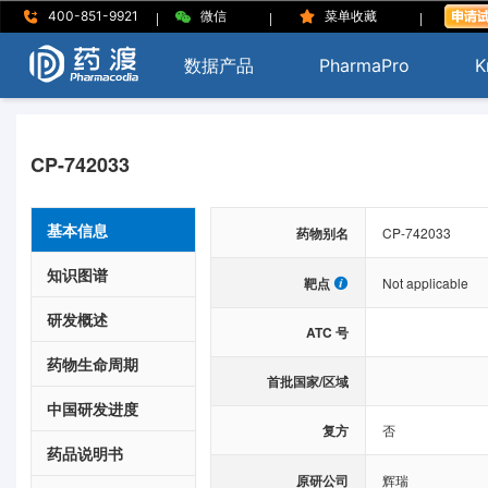
|
|
|
400-851-9921
微信
菜单收藏
数据产品
PharmaPro
K
CP-742033
基本信息
药物别名
CP-742033
知识图谱
靶点
Not applicable
研发概述
ATC 号
药物生命周期
首批国家/区域
中国研发进度
复方
否
药品说明书
原研公司
辉瑞