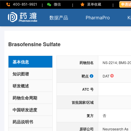
|
|
|
400-851-9921
微信
菜单收藏
数据产品
PharmaPro
K
Brasofensine Sulfate
基本信息
药物别名
NS-2214; BMS-20
知识图谱
靶点
DAT
研发概述
ATC 号
药物生命周期
首批国家/区域
中国研发进度
复方
否
药品说明书
原研公司
Neurosearch As