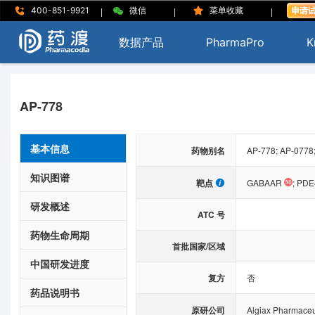
|
|
|
400-851-9921
微信
菜单收藏
数据产品
PharmaPro
K
AP-778
基本信息
药物别名
AP-778; AP-0778; 
知识图谱
靶点
GABAAR
;
PDE
研发概述
ATC 号
药物生命周期
首批国家/区域
中国研发进度
复方
否
药品说明书
原研公司
Algiax Pharmaceu