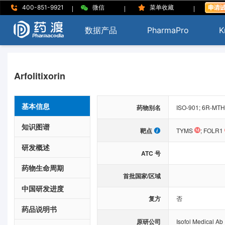
|
|
|
400-851-9921
微信
菜单收藏
数据产品
PharmaPro
K
Arfolitixorin
基本信息
药物别名
ISO-901; 6R-MTHF
知识图谱
靶点
TYMS
;
FOLR1
研发概述
ATC 号
药物生命周期
首批国家/区域
中国研发进度
复方
否
药品说明书
原研公司
Isofol Medical Ab