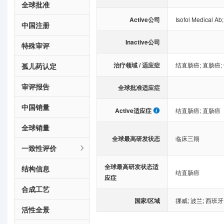
全球批准
Active公司
Isofol Medical Ab
中国注册
Inactive公司
特殊审评
治疗领域 / 适应症
结直肠癌
;
直肠癌
;
孤儿药认定
审评报告
全球批准适应症
中国销量
Active适应症
结直肠癌
;
直肠癌
全球销量
全球最高研发状态
临床三期
一致性评价
全球最高研发状态适
结构信息
结直肠癌
应症
合成工艺
国家/区域
挪威
;
波兰
;
西班牙
活性全景