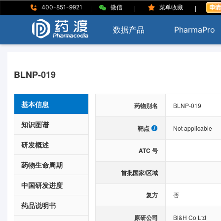
|
|
|
400-851-9921
微信
菜单收藏
数据产品
PharmaPro
BLNP-019
基本信息
药物别名
BLNP-019
知识图谱
靶点
Not applicable
研发概述
ATC 号
药物生命周期
首批国家/区域
中国研发进度
复方
否
药品说明书
原研公司
Bl&H Co Ltd