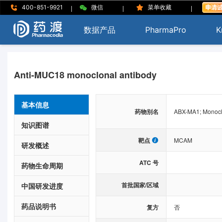
|
|
|
400-851-9921
微信
菜单收藏
数据产品
PharmaPro
K
Anti-MUC18 monoclonal antibody
基本信息
药物别名
ABX-MA1; Monocl
知识图谱
靶点
MCAM
研发概述
ATC 号
药物生命周期
首批国家/区域
中国研发进度
药品说明书
复方
否