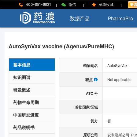
|
|
|
400-851-9921
微信
菜单收藏
数据产品
PharmaPro
AutoSynVax vaccine (Agenus/PureMHC)
基本信息
药物别名
AutoSynVax
知识图谱
靶点
Not applicable
研发概述
ATC 号
药物生命周期
首批国家/区域
中国研发进度
复方
否
药品说明书
原研公司
安帝君斯公司
;
Pu