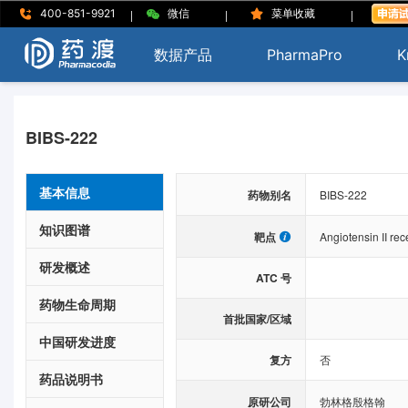
|
|
|
400-851-9921
微信
菜单收藏
数据产品
PharmaPro
K
BIBS-222
基本信息
药物别名
BIBS-222
知识图谱
靶点
Angiotensin II rec
研发概述
ATC 号
药物生命周期
首批国家/区域
中国研发进度
复方
否
药品说明书
原研公司
勃林格殷格翰