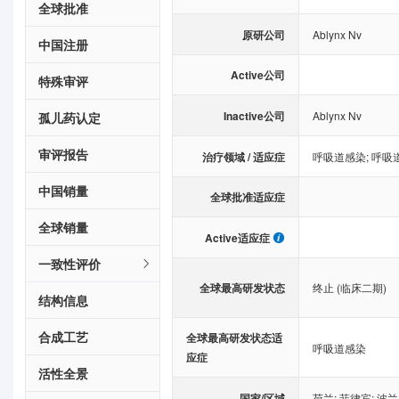
全球批准
原研公司
Ablynx Nv
中国注册
Active公司
特殊审评
Inactive公司
Ablynx Nv
孤儿药认定
审评报告
治疗领域 / 适应症
呼吸道感染
;
呼吸
中国销量
全球批准适应症
全球销量
Active适应症
一致性评价
全球最高研发状态
终止 (临床二期)
结构信息
合成工艺
全球最高研发状态适
呼吸道感染
应症
活性全景
国家/区域
荷兰
;
菲律宾
;
波兰