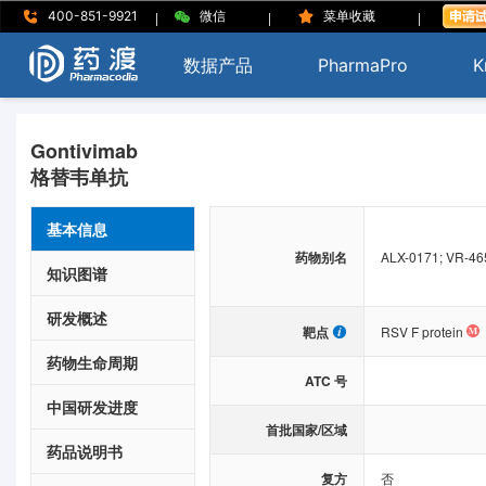
|
|
|
400-851-9921
微信
菜单收藏
数据产品
PharmaPro
K
Gontivimab
格替韦单抗
基本信息
药物别名
ALX-0171; VR-46
知识图谱
研发概述
靶点
RSV F protein
药物生命周期
ATC 号
中国研发进度
首批国家/区域
药品说明书
复方
否