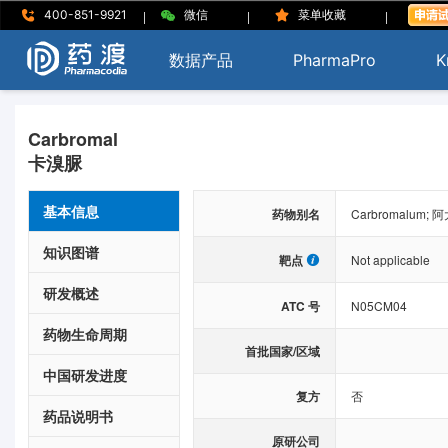
|
|
|
400-851-9921
微信
菜单收藏
数据产品
PharmaPro
K
Carbromal
卡溴脲
基本信息
药物别名
Carbromalum;
知识图谱
靶点
Not applicable
研发概述
ATC 号
N05CM04
药物生命周期
首批国家/区域
中国研发进度
复方
否
药品说明书
原研公司