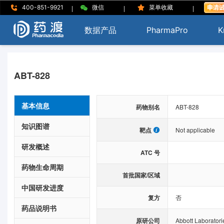
|
|
|
400-851-9921
微信
菜单收藏
数据产品
PharmaPro
K
ABT-828
基本信息
药物别名
ABT-828
知识图谱
靶点
Not applicable
研发概述
ATC 号
药物生命周期
首批国家/区域
中国研发进度
复方
否
药品说明书
原研公司
Abbott Laboratori