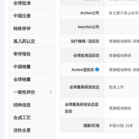
全球批准
Active公司
富士胶片富山化学
中国注册
Inactive公司
特殊审评
孤儿药认定
治疗领域 / 适应症
胃肠蠕动障碍
;
胆
审评报告
全球批准适应症
胃肠蠕动障碍
中国销量
Active适应症
胃肠蠕动障碍
;
胆
全球销量
全球最高研发状态
批准上市
一致性评价
结构信息
全球最高研发状态适
胃肠蠕动障碍
应症
合成工艺
国家/区域
中国大陆
;
日本
活性全景