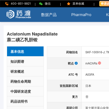
|
|
|
400-851-9921
微信
菜单收藏
数据产品
PharmaPro
K
Aclatonium Napadisilate
萘二磺乙乳胆铵
基本信息
药物别名
SKF-100916-J; TM
知识图谱
靶点
mAChRs
研发概述
ATC 号
A03FA
药物生命周期
首批国家/区域
日本
中国研发进度
复方
否
药品说明书
原研公司
富士胶片富山化学