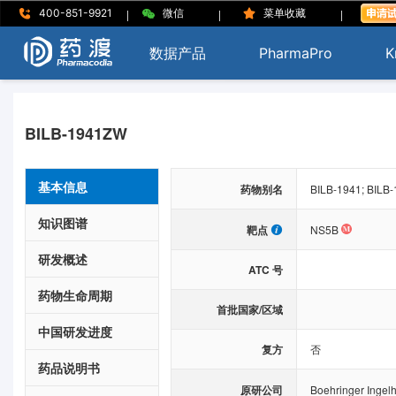
|
|
|
400-851-9921
微信
菜单收藏
数据产品
PharmaPro
K
BILB-1941ZW
基本信息
药物别名
BILB-1941; BILB
知识图谱
靶点
NS5B
研发概述
ATC 号
药物生命周期
首批国家/区域
中国研发进度
复方
否
药品说明书
原研公司
Boehringer Ingel