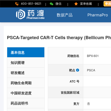
|
|
|
400-851-9921
微信
菜单收藏
数据产品
PharmaPro
PSCA-Targeted CAR-T Cells therapy (Bellicum P
基本信息
药物别名
BPX-601
知识图谱
靶点
PSCA
研发概述
ATC 号
药物生命周期
首批国家/区域
中国研发进度
药品说明书
复方
否