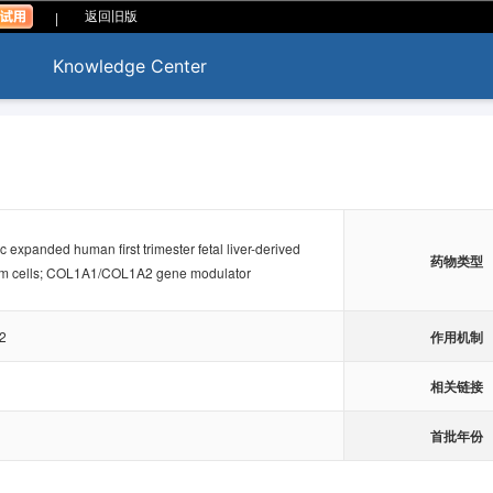
|
返回旧版
Knowledge Center
 expanded human first trimester fetal liver-derived
药物类型
m cells; COL1A1/COL1A2 gene modulator
作用机制
2
相关链接
首批年份