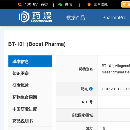
|
|
|
400-851-9921
微信
菜单收藏
数据产品
PharmaPro
BT-101 (Boost Pharma)
基本信息
BT-101; Allogeneic
药物别名
mesenchymal ste
知识图谱
研发概述
靶点
COL1A1
;
COL1A
药物生命周期
ATC 号
中国研发进度
首批国家/区域
药品说明书
复方
否