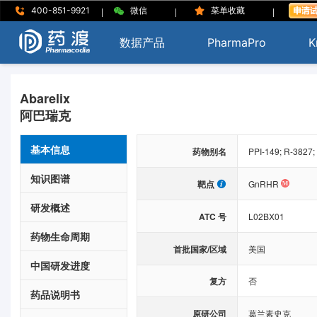
|
|
|
400-851-9921
微信
菜单收藏
数据产品
PharmaPro
K
Abarelix
阿巴瑞克
基本信息
药物别名
PPI-149; R-3827; 
知识图谱
靶点
GnRHR
研发概述
ATC 号
L02BX01
药物生命周期
首批国家/区域
美国
中国研发进度
复方
否
药品说明书
原研公司
葛兰素史克