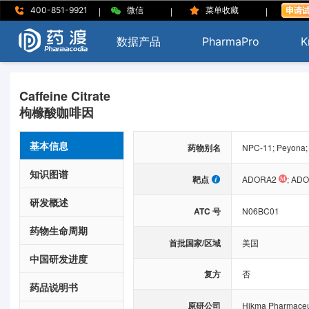
|
|
|
400-851-9921
微信
菜单收藏
数据产品
PharmaPro
K
Caffeine Citrate
枸橼酸咖啡因
基本信息
药物别名
NPC-11; Peyona;
知识图谱
靶点
ADORA2
;
ADO
研发概述
ATC 号
N06BC01
药物生命周期
首批国家/区域
美国
中国研发进度
复方
否
药品说明书
原研公司
Hikma Pharmaceut