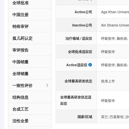
全球批准
Active公司
Aga Khan Univers
中国注册
Inactive公司
Ain Shams Univer
特殊审评
孤儿药认定
治疗领域 / 适应症
呼吸暂停
;
脑疾病
;
审评报告
全球批准适应症
呼吸暂停
中国销量
Active适应症
呼吸暂停
;
脑疾病
;
全球销量
全球最高研发状态
批准上市
一致性评价
结构信息
全球最高研发状态适
呼吸暂停
应症
合成工艺
国家/区域
荷兰
;
巴基斯坦
;
沙
活性全景